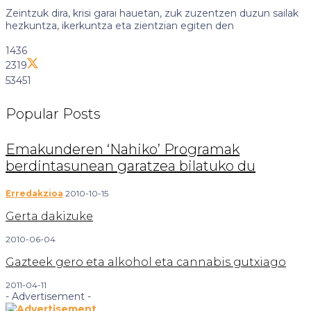
Zeintzuk dira, krisi garai hauetan, zuk zuzentzen duzun sailak
hezkuntza, ikerkuntza eta zientzian egiten den
1436
2319
53451
Popular
Posts
Emakunderen ‘Nahiko’ Programak
berdintasunean garatzea bilatuko du
Erredakzioa
2010-10-15
Gerta dakizuke
2010-06-04
Gazteek gero eta alkohol eta cannabis gutxiago
2011-04-11
- Advertisement -