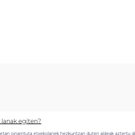
 lanak egiten?
an oinarrituta etxekolanek hezkuntzan duten aldeak aztertu di