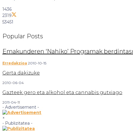
1436
2319
53451
Popular
Posts
Emakunderen ‘Nahiko’ Programak berdintasu
Erredakzioa
2010-10-15
Gerta dakizuke
2010-06-04
Gazteek gero eta alkohol eta cannabis gutxiago
2011-04-11
- Advertisement -
×
- Publizitatea -