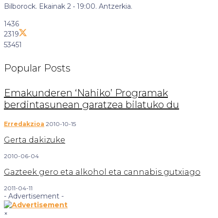
Bilborock. Ekainak 2 • 19:00. Antzerkia.
1436
2319
53451
Popular
Posts
Emakunderen ‘Nahiko’ Programak
berdintasunean garatzea bilatuko du
Erredakzioa
2010-10-15
Gerta dakizuke
2010-06-04
Gazteek gero eta alkohol eta cannabis gutxiago
2011-04-11
- Advertisement -
×