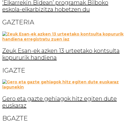
‘Elkarrekin Bidean’ programak Bilboko
eskola-elkarbizitza hobetzen du
GAZTERIA
Zeuk Esan-ek azken 13 urteetako kontsulta
kopururik handiena
IGAZTE
Gero eta gazte gehiagok hitz egiten dute
euskaraz
BGAZTE