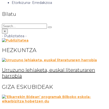
Etorkizuna-
Erredakzioa
Bilatu
×
- Publizitatea -
HEZKUNTZA
Urruzuno lehiaketa, euskal literaturaren
harrobia
GIZA ESKUBIDEAK