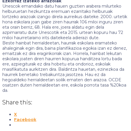
Ezkorraz izateko arrazoiak
Unescok emandako datu hauen guztien arabera milurteko
helburuetan hezkuntza eremuan ezarritako helburuak
lortzeko arazoak izango direla aurreikus daiteke. 2000. urtetik
hona eskolara joan gabe ziren haurrak 106 miloi inguru ziren
eta orain berriz, 68. Hala ere, joera aldatu egin dela
azpimarratu dute Unescotik eta 2015. urtean kopuru hau 72
milioi haurretaraino irits daitekeela adierazi dute.
Beste hainbat herrialdeetan, haurrak eskolara eramateko
ahaleginak egin dira, baina planifikazioa egokia izan ez denez,
emaitzak ez dira eraginkorrak izan. Horrela, hainbat lekutan
eskolara joaten diren haurren kopurua handitzea lortu bada
ere, azpiegiturak ez dira hobetu eta ondorioz, eskolak
masifikatuta aurkitzen dira. Baldintza hauetan, ezinezkoa da
haurrek benetako trebakuntza jasotzea. Hau ez da
hegoaldeko herrialdeetan soilik ematen den arazoa. OCDE
osatzen duten herrialdeetan ere, eskola porrota tasa %20koa
da.
Share this:
X
Facebook