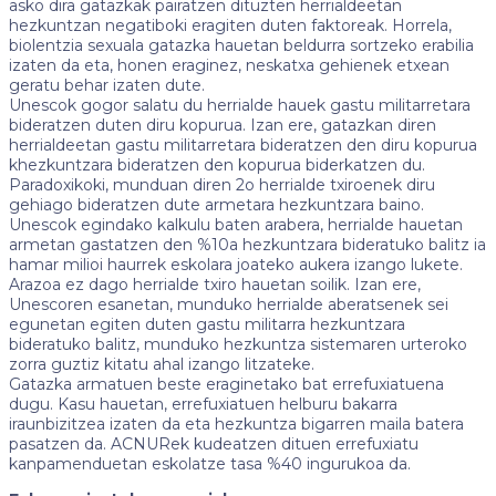
asko dira gatazkak pairatzen dituzten herrialdeetan
hezkuntzan negatiboki eragiten duten faktoreak. Horrela,
biolentzia sexuala gatazka hauetan beldurra sortzeko erabilia
izaten da eta, honen eraginez, neskatxa gehienek etxean
geratu behar izaten dute.
Unescok gogor salatu du herrialde hauek gastu militarretara
bideratzen duten diru kopurua. Izan ere, gatazkan diren
herrialdeetan gastu militarretara bideratzen den diru kopurua
khezkuntzara bideratzen den kopurua biderkatzen du.
Paradoxikoki, munduan diren 2o herrialde txiroenek diru
gehiago bideratzen dute armetara hezkuntzara baino.
Unescok egindako kalkulu baten arabera, herrialde hauetan
armetan gastatzen den %10a hezkuntzara bideratuko balitz ia
hamar milioi haurrek eskolara joateko aukera izango lukete.
Arazoa ez dago herrialde txiro hauetan soilik. Izan ere,
Unescoren esanetan, munduko herrialde aberatsenek sei
egunetan egiten duten gastu militarra hezkuntzara
bideratuko balitz, munduko hezkuntza sistemaren urteroko
zorra guztiz kitatu ahal izango litzateke.
Gatazka armatuen beste eraginetako bat errefuxiatuena
dugu. Kasu hauetan, errefuxiatuen helburu bakarra
iraunbizitzea izaten da eta hezkuntza bigarren maila batera
pasatzen da. ACNURek kudeatzen dituen errefuxiatu
kanpamenduetan eskolatze tasa %40 ingurukoa da.