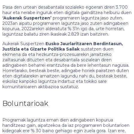
Pasa den urtean desabantaila sozialeko egoeran diren 3.700
haur eta nerabe inguruk eten digitala gainditzea helburu duen
‘Aukerak Suspertzen’
programaren laguntza jaso zuten.
2023an aipatu programaren laguntza jaso zuten adingabeen
kopurua, 2022arekin alderatuta % 31n igo da, urte horretan,
laguntzaz baliatu ziren ikasleak 2.829 izan baitziren.
Aukerak Suspertzen
Eusko Jaurlaritzaren Berdintasun,
Justizia eta Gizarte Politika Sailak
sustatzen duen
ekimena da eta hezkuntza-prozesuarekin jarraitzeko
zailtasunak dituzten eta desabantaila sozialean diren
adingabeen beharrei erantzutea da bere lehentasun nagusia.
Horretarako, besteak beste, adingabe horiek pairatzen duten
eten digitalarekin amaitzen lagundu nahi du, besteak beste,
eskolaz kanpoko laguntza indartuz eta tokiko sare
komunitarioaren aktibazioa sustatuz.
Boluntarioak
Programak laguntza eman dien adingabeen kopurua
handitzeaz gain, aipatzekoa da iaz programaren boluntarioen
kidegoak ere % 30 baino gehiago egin zuela gora. Izan ere,