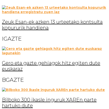
Zeuk Esan-ek azken 13 urteetako kontsulta
kopururik handiena
IGAZTE
Gero eta gazte gehiagok hitz egiten dute
euskaraz
BGAZTE
Bilboko 300 ikasle inguruk XAREn parte
hartuko dute