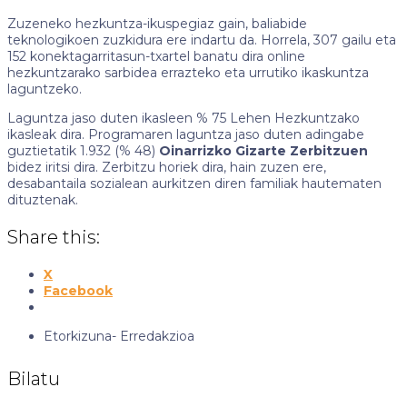
Zuzeneko hezkuntza-ikuspegiaz gain, baliabide
teknologikoen zuzkidura ere indartu da. Horrela, 307 gailu eta
152 konektagarritasun-txartel banatu dira online
hezkuntzarako sarbidea errazteko eta urrutiko ikaskuntza
laguntzeko.
Laguntza jaso duten ikasleen % 75 Lehen Hezkuntzako
ikasleak dira. Programaren laguntza jaso duten adingabe
guztietatik 1.932 (% 48)
Oinarrizko Gizarte Zerbitzuen
bidez iritsi dira. Zerbitzu horiek dira, hain zuzen ere,
desabantaila sozialean aurkitzen diren familiak hautematen
dituztenak.
Share this:
X
Facebook
Etorkizuna-
Erredakzioa
Bilatu