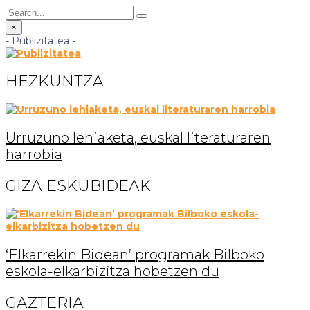
×
- Publizitatea -
HEZKUNTZA
Urruzuno lehiaketa, euskal literaturaren
harrobia
GIZA ESKUBIDEAK
‘Elkarrekin Bidean’ programak Bilboko
eskola-elkarbizitza hobetzen du
GAZTERIA