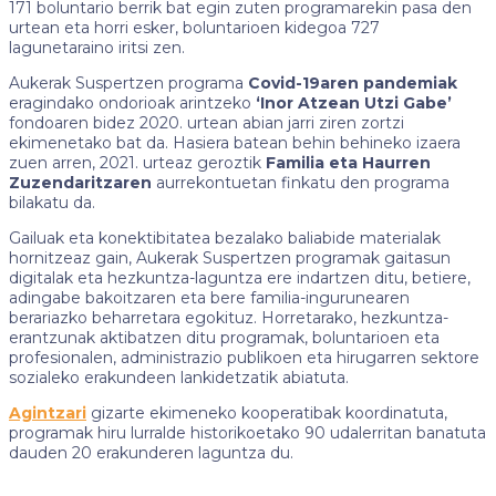
171 boluntario berrik bat egin zuten programarekin pasa den
urtean eta horri esker, boluntarioen kidegoa 727
lagunetaraino iritsi zen.
Aukerak Suspertzen programa
Covid-19aren pandemiak
eragindako ondorioak arintzeko
‘Inor Atzean Utzi Gabe’
fondoaren bidez 2020. urtean abian jarri ziren zortzi
ekimenetako bat da. Hasiera batean behin behineko izaera
zuen arren, 2021. urteaz geroztik
Familia eta Haurren
Zuzendaritzaren
aurrekontuetan finkatu den programa
bilakatu da.
Gailuak eta konektibitatea bezalako baliabide materialak
hornitzeaz gain, Aukerak Suspertzen programak gaitasun
digitalak eta hezkuntza-laguntza ere indartzen ditu, betiere,
adingabe bakoitzaren eta bere familia-ingurunearen
berariazko beharretara egokituz. Horretarako, hezkuntza-
erantzunak aktibatzen ditu programak, boluntarioen eta
profesionalen, administrazio publikoen eta hirugarren sektore
sozialeko erakundeen lankidetzatik abiatuta.
Agintzari
gizarte ekimeneko kooperatibak koordinatuta,
programak hiru lurralde historikoetako 90 udalerritan banatuta
dauden 20 erakunderen laguntza du.