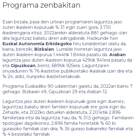
Programa zenbakitan
Esan bezala, pasa den urtean programaren laguntza jaso
zuten ikasleen kopuruak % 31 egin zuen gora, 3.710
ikasleengana iritsiz. 2022arekin alderatuta 881 gehiago izan
dira laguntzaz baliatu diren adingabeak. Hazkunde hori
Euskal Autonomia Erkidegoko
hiru lurraldeetan islatu da,
baina, bereziki,
Bizkaian
. Lurralde horretan laguntza jaso
duten ikasleen kopurua 1.444tik 1.844ra pasatu da.
Araban
laguntza jaso duten ikasleen kopurua 429tik 941era pasatu da
eta
Gipuzkoan
, berriz, 689tik 925era. Laguntzaren
onuradunen % 76 ikastetxe publikoetako ikasleak izan dira eta
% 24, aldiz, itunpeko ikastetxetakoak.
Programa Euskadiko 90 udalerritan garatu da, 2022an baino 7
gehiago: Bizkaian 49, Gipuzkoan 29 eta Araban 12.
Laguntza jaso duten ikasleen kopuruak gora egin duenez,
laguntzaz baliatu diren familien kopuruak ere gora egin du.
Zehazki, eta 2022ko datuekin alderatuta, 2.201etik 2.896
familietara iritsi da laguntza; hau da, % 31,5 gehiago. Familiaren
tipologiari dagokionez, 2.896 familia horietatik % 60 bi
gurasoko familiak izan dira, % 36 guraso bakarreko familiak eta
% 4 bestelako familiak.