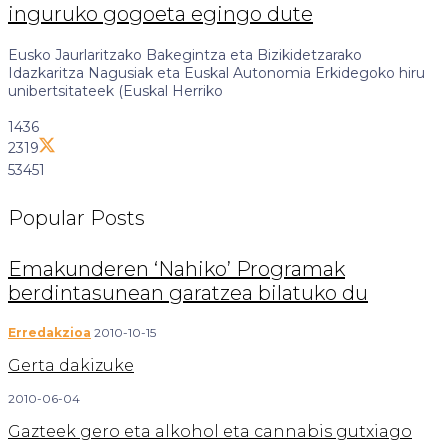
inguruko gogoeta egingo dute
Eusko Jaurlaritzako Bakegintza eta Bizikidetzarako
Idazkaritza Nagusiak eta Euskal Autonomia Erkidegoko hiru
unibertsitateek (Euskal Herriko
1436
2319
53451
Popular
Posts
Emakunderen ‘Nahiko’ Programak
berdintasunean garatzea bilatuko du
Erredakzioa
2010-10-15
Gerta dakizuke
2010-06-04
Gazteek gero eta alkohol eta cannabis gutxiago