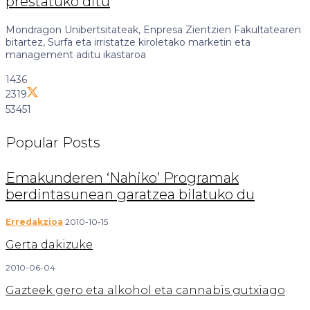
prestatuko ditu
Mondragon Unibertsitateak, Enpresa Zientzien Fakultatearen
bitartez, Surfa eta irristatze kiroletako marketin eta
management aditu ikastaroa
1436
2319
53451
Popular
Posts
Emakunderen ‘Nahiko’ Programak
berdintasunean garatzea bilatuko du
Erredakzioa
2010-10-15
Gerta dakizuke
2010-06-04
Gazteek gero eta alkohol eta cannabis gutxiago