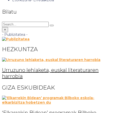
Bilatu
×
- Publizitatea -
HEZKUNTZA
Urruzuno lehiaketa, euskal literaturaren
harrobia
GIZA ESKUBIDEAK
‘Elkarrekin Bidean’ programak Bilboko