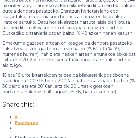
dio inkesta egin aurreko azken hilabetean libururen bat irakurri
dutela denbora pasatzeko. Erantzun horietan lana edo
ikasketak direla-eta irakurri behar izan dituzten liburuak ez
lirateke sartuko. Datu horiek aintzat hartuta, aisialdiari lotuta
dauden liburuak irakurtzea ohikoagoa da gazteen artean
Euskadiko biztanleria osoan baino, % 42 azken horien kasuan.
Emakume gazteen artean ohikoagoa da denbora pasatzeko
irakurtzea, gizon gazteen artean baino (% 60 eta % 49,
hurrenez hurren), nahiz eta nesken artean ehunekoa pixka bat
jaitsi den 2012an eginiko ikerketatik hona eta mutilen artean,
aldiz, igo.
15 eta 19 urte bitartekoen taldea da bilakaerarik positiboena
izan duena 2007tik hona. 2007an datu eskasenak zituzten (%
36 baino ez) eta 2016an, aitzitik, 20 urtetik gorakoen
portzentajeak baino altuagoak (% 58, hain zuzen ere).
Share this:
X
Facebook
Etorkizuna-
Erredakzioa