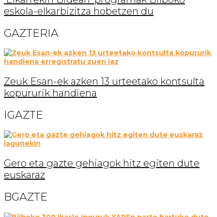
eskola-elkarbizitza hobetzen du
GAZTERIA
Zeuk Esan-ek azken 13 urteetako kontsulta
kopururik handiena
IGAZTE
Gero eta gazte gehiagok hitz egiten dute
euskaraz
BGAZTE