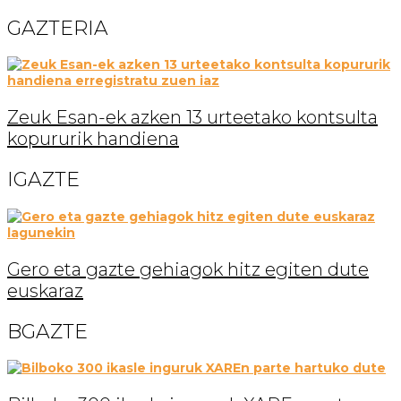
GAZTERIA
Zeuk Esan-ek azken 13 urteetako kontsulta
kopururik handiena
IGAZTE
Gero eta gazte gehiagok hitz egiten dute
euskaraz
BGAZTE