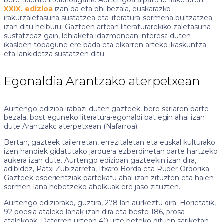
XXIX. edizioa
izan da eta ohi bezala, euskarazko
irakurzaletasuna sustatzea eta literatura-sormena bultzatzea
izan ditu helburu. Gazteen artean literaturarekiko zaletasuna
sustatzeaz gain, lehiaketa idazmenean interesa duten
ikasleen topagune ere bada eta elkarren arteko ikaskuntza
eta lankidetza sustatzen ditu.
Egonaldia Arantzako aterpetxean
Aurtengo edizioa irabazi duten gazteek, bere sariaren parte
bezala, bost eguneko literatura-egonaldi bat egin ahal izan
dute Arantzako aterpetxean (Nafarroa).
Bertan, gazteek tailerretan, errezitaletan eta euskal kulturako
izen handiek gidatutako jarduera ezberdinetan parte hartzeko
aukera izan dute. Aurtengo edizioan gazteekin izan dira,
adibidez, Patxi Zubizarreta, Itxaro Borda eta Ruper Ordorika.
Gazteek esperientziak partekatu ahal izan zituzten eta haien
sormen-lana hobetzeko aholkuak ere jaso zituzten.
Aurtengo ediziorako, guztira, 278 lan aurkeztu dira. Horietatik,
92 poesia ataleko lanak izan dira eta beste 186, prosa
atalekoak. Datorren urtean 40 urte beteko dituen sariketan