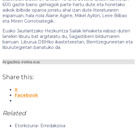
600 gazte baino gehiagok parte hartu dute eta horietako
askok ibilbide oparoa jorratu ahal izan dute literaturaren
esparruan, hala nola Alaine Agirre, Mikel Ayllón, Leire Bilbao
eta Miren Gorrotxategik.
Eusko Jaurlaritzako Hezkuntza Sailak lehiaketa irabazi duten
lanekin liburu bat argitaratu du, Sagastiberri bildumaren
barruan. Liburua DBHko ikastetxeetan, Berritzeguneetan eta
liburutegietan banatuko da.
Argazkia: irekia.eus
Share this:
X
Facebook
Related
Etorkizuna-
Erredakzioa