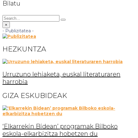
Bilatu
×
- Publizitatea -
HEZKUNTZA
Urruzuno lehiaketa, euskal literaturaren
harrobia
GIZA ESKUBIDEAK
‘Elkarrekin Bidean’ programak Bilboko
eskola-elkarbizitza hobetzen du