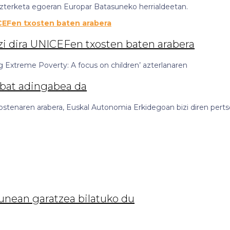
-bazterketa egoeran Europar Batasuneko herrialdeetan.
zi dira UNICEFen txosten baten arabera
Extreme Poverty: A focus on children’ azterlanaren
 bat adingabea da
stenaren arabera, Euskal Autonomia Erkidegoan bizi diren pert
nean garatzea bilatuko du