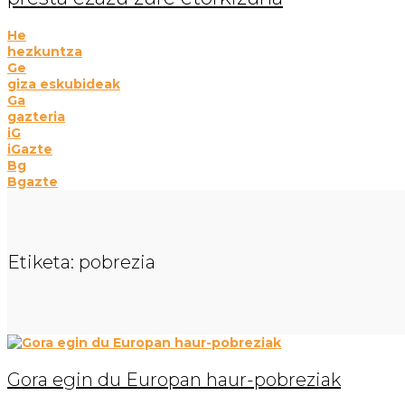
He
hezkuntza
Ge
giza eskubideak
Ga
gazteria
iG
iGazte
Bg
Bgazte
Etiketa:
pobrezia
Gora egin du Europan haur-pobreziak