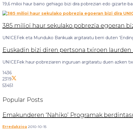
19,6 milioi haur baino gehiago bizi dira pobrezian edo gizarte
385 milioi haur sekulako pobrezia egoeran bi
UNICEFek eta Munduko Bankuak argitaratu berri duten ‘Ending 
Euskadin bizi diren pertsona txiroen laurden
UNICEFek haur-pobreziaren inguruan argitaratu duen azken txo
1436
2319
53451
Popular
Posts
Emakunderen ‘Nahiko’ Programak berdintasu
Erredakzioa
2010-10-15