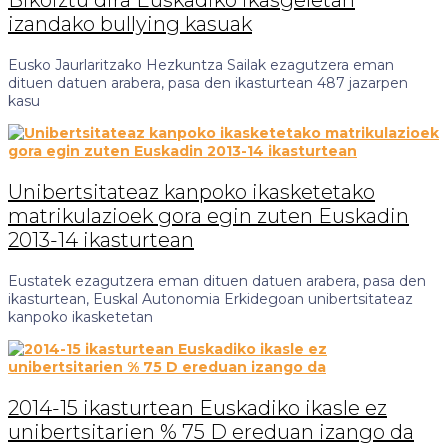
izandako bullying kasuak
Eusko Jaurlaritzako Hezkuntza Sailak ezagutzera eman
dituen datuen arabera, pasa den ikasturtean 487 jazarpen
kasu
Unibertsitateaz kanpoko ikasketetako
matrikulazioek gora egin zuten Euskadin
2013-14 ikasturtean
Eustatek ezagutzera eman dituen datuen arabera, pasa den
ikasturtean, Euskal Autonomia Erkidegoan unibertsitateaz
kanpoko ikasketetan
2014-15 ikasturtean Euskadiko ikasle ez
unibertsitarien % 75 D ereduan izango da