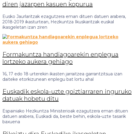
diren jazarpen kasuen kopurua
Eusko Jaurlaritzak ezagutzera eman dituen datuen arabera,
2018-2019 ikasturtean, Hezkuntza Ikuskaritzak euskal
ikasgeletan izan ziren
Formakuntza handiagoarekin enplegua
lortzeko aukera gehiago
16, 17 edo 18 urterekin ikasten jarraitzea garrantzitsua izan
daiteke etorkizunean enplegu bat lortu ahal
Euskadik eskola-uzte goiztiarraren inguruko
datuak hobetu ditu
Espainiako Hezkuntza Ministerioak ezagutzera eman dituen
datuen arabera, Euskadi da, beste behin, eskola-uzte tasarik
baxuena
Bikoiztu dira Euskadiko ikasgeletan