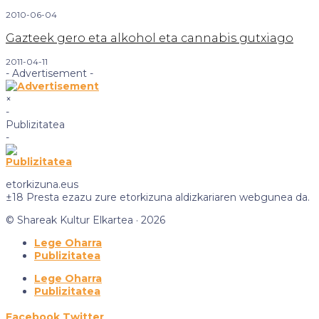
2010-06-04
Gazteek gero eta alkohol eta cannabis gutxiago
2011-04-11
- Advertisement -
×
-
Publizitatea
-
etorkizuna.eus
±18 Presta ezazu zure etorkizuna aldizkariaren webgunea da.
© Shareak Kultur Elkartea · 2026
Lege Oharra
Publizitatea
Lege Oharra
Publizitatea
Facebook
Twitter