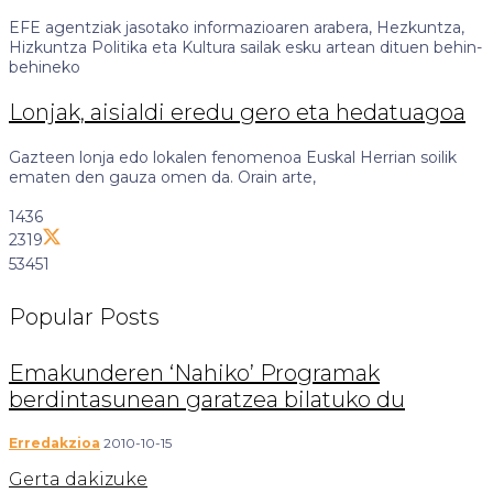
EFE agentziak jasotako informazioaren arabera, Hezkuntza,
Hizkuntza Politika eta Kultura sailak esku artean dituen behin-
behineko
Lonjak, aisialdi eredu gero eta hedatuagoa
Gazteen lonja edo lokalen fenomenoa Euskal Herrian soilik
ematen den gauza omen da. Orain arte,
1436
2319
53451
Popular
Posts
Emakunderen ‘Nahiko’ Programak
berdintasunean garatzea bilatuko du
Erredakzioa
2010-10-15
Gerta dakizuke